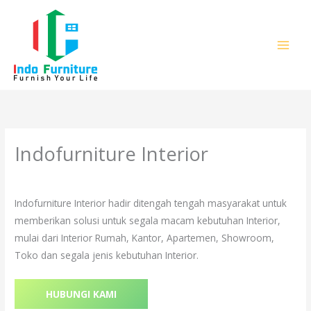
Lewati
ke
konten
Indofurniture Interior
Tinggalkan Komentar
/
Uncategorized
/ Oleh
admin
Indofurniture Interior hadir ditengah tengah masyarakat untuk
memberikan solusi untuk segala macam kebutuhan Interior,
mulai dari Interior Rumah, Kantor, Apartemen, Showroom,
Toko dan segala jenis kebutuhan Interior.
HUBUNGI KAMI